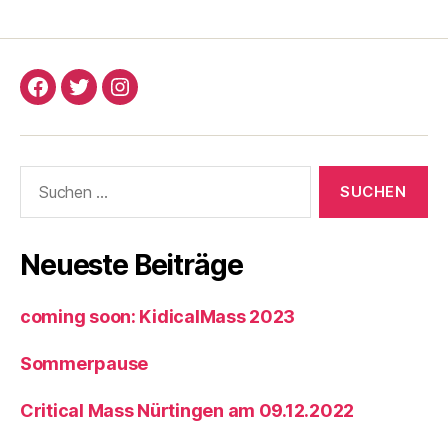
Critical
Critical
Critical
Mass
Mass
Mass
Nürtingen
Nürtingen
Nürtingen
Suchen
Facebook
Twitter
Instagram
nach:
Neueste Beiträge
coming soon: KidicalMass 2023
Sommerpause
Critical Mass Nürtingen am 09.12.2022