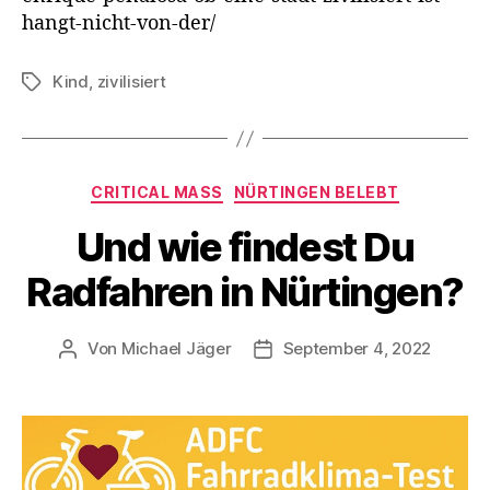
hangt-nicht-von-der/
Kind
,
zivilisiert
Schlagwörter
Kategorien
CRITICAL MASS
NÜRTINGEN BELEBT
Und wie findest Du
Radfahren in Nürtingen?
Von
Michael Jäger
September 4, 2022
Beitragsautor
Veröffentlichungsdatum