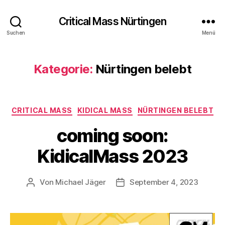
Critical Mass Nürtingen
Suchen
Menü
Kategorie:
Nürtingen belebt
Kategorien
CRITICAL MASS
KIDICAL MASS
NÜRTINGEN BELEBT
coming soon:
KidicalMass 2023
Von
Michael Jäger
September 4, 2023
Beitragsautor
Veröffentlichungsdatum