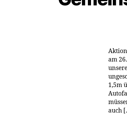
Aktion
am 26.
unsere
ungesc
1,5m ü
Autofa
müssen
auch [