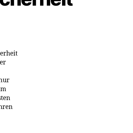
atum
erheit
er
 nur
em
sten
ahren