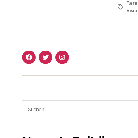
Faire
Schlagwö
Visio
Critical
Critical
Critical
Mass
Mass
Mass
Nürtingen
Nürtingen
Nürtingen
Facebook
Twitter
Instagram
Suchen
nach: