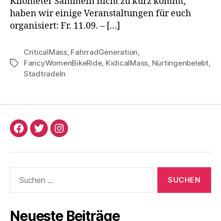
Kilometer Sammeln nicht zu kurz kommt,
haben wir einige Veranstaltungen für euch
organisiert: Fr. 11.09. – […]
CriticalMass
,
FahrradGeneration
,
FancyWomenBikeRide
,
KidicalMass
,
Nürtingenbelebt
,
Schlagwörter
Stadtradeln
Critical
Critical
Critical
Mass
Mass
Mass
Nürtingen
Nürtingen
Nürtingen
Suchen
Facebook
Twitter
Instagram
nach:
Neueste Beiträge