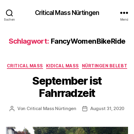
Critical Mass Nürtingen
Suchen
Menü
Schlagwort:
FancyWomenBikeRide
Kategorien
CRITICAL MASS
KIDICAL MASS
NÜRTINGEN BELEBT
September ist
Fahrradzeit
Von
Critical Mass Nürtingen
August 31, 2020
Beitragsautor
Veröffentlichungsdat