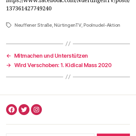
https://www.facebook.com/NuertingenTV/posts/
137361427749240
Neuffener Straße
,
NürtingenTV
,
Poolnudel-Aktion
Schlagwörter
←
Mitmachen und Unterstützen
→
Wird Verschoben: 1. Kidical Mass 2020
Critical
Critical
Critical
Mass
Mass
Mass
Nürtingen
Nürtingen
Nürtingen