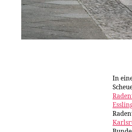
In ein
Scheue
Radent
Esslin
Radent
Karls
Bunde