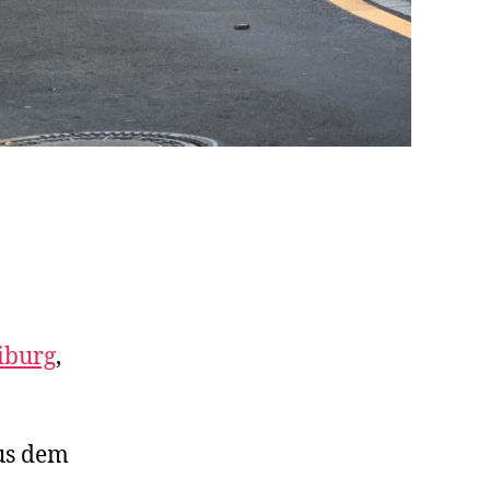
iburg
,
us dem