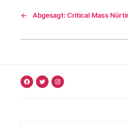
←
Abgesagt: Critical Mass Nürt
Critical
Critical
Critical
Mass
Mass
Mass
Nürtingen
Nürtingen
Nürtingen
Facebook
Twitter
Instagram
Suchen