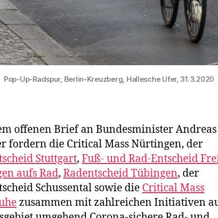
Pop-Up-Radspur, Berlin-Kreuzberg, Hallesche Ufer, 31.3.2020
em offenen Brief an Bundesminister Andreas
r fordern die Critical Mass Nürtingen, der
scheid Stuttgart
,
Fuß- und Rad-Entscheid Fre
gen aufs Rad
,
Radentscheid Tübingen
, der
scheid Schussental sowie die
Critical Mass
ruhe
zusammen mit zahlreichen Initiativen a
sgebiet umgehend Corona-sichere Rad- und