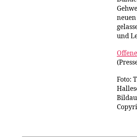
Gehwe
neuen 
gelass
und Le
Offene
(Press
Foto: 
Halles
Bildau
Copyri