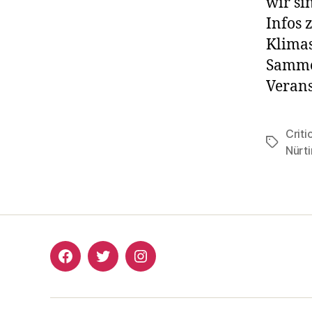
wir si
Infos 
Klimas
Sammel
Verans
Criti
Schlagwö
Nürt
Critical
Critical
Critical
Mass
Mass
Mass
Nürtingen
Nürtingen
Nürtingen