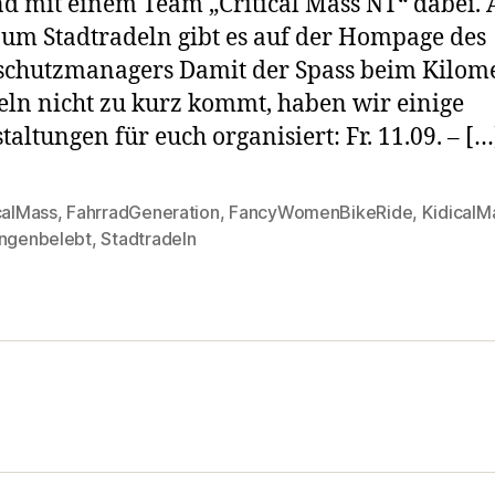
nd mit einem Team „Critical Mass NT“ dabei. 
zum Stadtradeln gibt es auf der Hompage des
chutzmanagers Damit der Spass beim Kilom
n nicht zu kurz kommt, haben wir einige
taltungen für euch organisiert: Fr. 11.09. – […
calMass
,
FahrradGeneration
,
FancyWomenBikeRide
,
KidicalM
rter
ingenbelebt
,
Stadtradeln