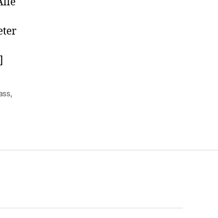
Alle
eter
]
ass
,