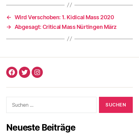
←
Wird Verschoben: 1. Kidical Mass 2020
→
Abgesagt: Critical Mass Nürtingen März
Critical
Critical
Critical
Mass
Mass
Mass
Nürtingen
Nürtingen
Nürtingen
Suchen
Facebook
Twitter
Instagram
nach:
Neueste Beiträge